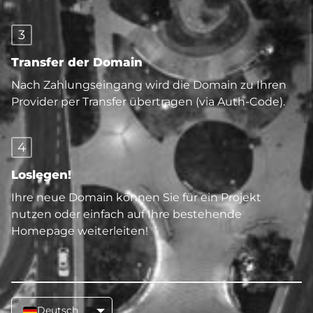
3
Transfer der Domain
Nach Zahlungseingang wird die Domain zu Ihren
Provider per Transfer übertragen (via Auth-Code).
4
Loslegen!
Ihre neue Domain können Sie für ein Projekt
nutzen oder einfach auf Ihre bestehende
Homepage weiterleiten!
Deutsch